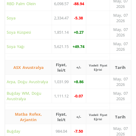
May, 07
RBD Palm Olein
6,098.57
-88.94
2026
May, 07
Soya
2,334.47
-5.38
2026
May, 07
Soya Küspesi
1,851.14
+0.27
2026
May, 07
Soya Yağı
5,621.15
+49.74
2026
Fiyat,
Vadeli Fiyat
ASX Avustralya
+/-
Tarih
lei/t
Eğrisi
May, 07
Arpa, Doğu Avustralya
1,031.99
+8.86
2026
Buğday WM, Doğu
May, 07
1,111.12
-0.07
Avustralya
2026
Matba Rofex,
Fiyat,
Vadeli Fiyat
+/-
Tarih
Arjantin
lei/t
Eğrisi
May, 07
Buğday
984.04
-7.50
2026