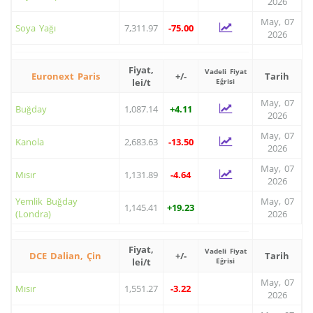
2026
May, 07
Soya Yağı
7,311.97
-75.00
2026
Fiyat,
Vadeli Fiyat
Euronext Paris
+/-
Tarih
lei/t
Eğrisi
May, 07
Buğday
1,087.14
+4.11
2026
May, 07
Kanola
2,683.63
-13.50
2026
May, 07
Mısır
1,131.89
-4.64
2026
Yemlik Buğday
May, 07
1,145.41
+19.23
(Londra)
2026
Fiyat,
Vadeli Fiyat
DCE Dalian, Çin
+/-
Tarih
lei/t
Eğrisi
May, 07
Mısır
1,551.27
-3.22
2026