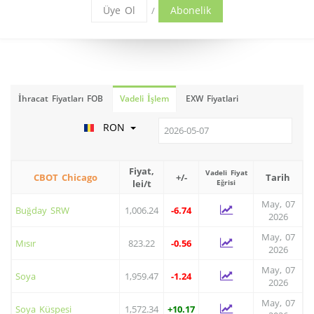
Üye Ol
Abonelik
/
İhracat Fiyatları FOB
Vadeli İşlem
EXW Fiyatlari
RON
Fiyat,
Vadeli Fiyat
CBOT Chicago
+/-
Tarih
lei/t
Eğrisi
May, 07
Buğday SRW
1,006.24
-6.74
2026
May, 07
Mısır
823.22
-0.56
2026
May, 07
Soya
1,959.47
-1.24
2026
May, 07
Soya Küspesi
1,572.34
+10.17