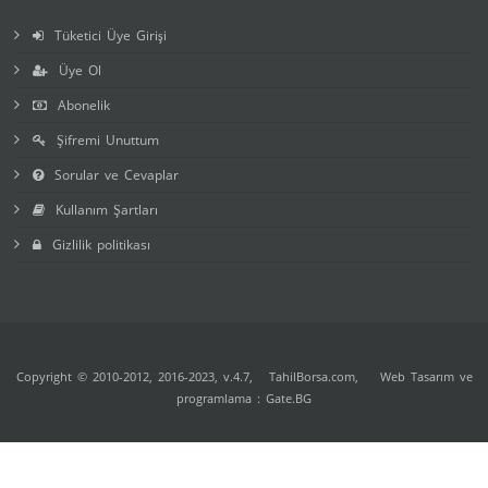
Tüketici Üye Girişi
Üye Ol
Abonelik
Şifremi Unuttum
Sorular ve Cevaplar
Kullanım Şartları
Gizlilik politikası
Copyright © 2010-2012, 2016-2023, v.4.7,
TahilBorsa.com
, Web Tasarım ve
programlama :
Gate.BG