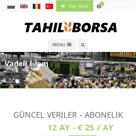
!
Üye Girişi
MENU
Vadeli İşlem
GÜNCEL VERILER - ABONELIK
12 AY - € 25 / AY