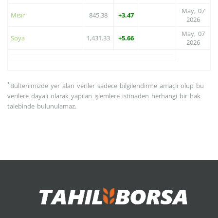
May, 07
Mısır
845.38
+3.47
2026
May, 07
Soya
1,431.33
+5.66
2026
*
Bültenimizde yer alan veriler sadece bilgilendirme amaçlı olup bu
verilere dayalı olarak yapılan işlemlere istinaden herhangi bir hak
talebinde bulunulamaz.