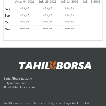
Aug, 01 2026
Jul, 25 2026
Jul, 24 2026
Jul, 18 2026
Aug
***.**
***.**
***.**
Sep
***.**
***.**
***.**
Oct
***.**
***.**
***.**
Nov
***.**
***.**
***.**
TahilBorsa.com
Bulgaristan, Ruse
info@tahilborsa.com
TahilBorsa.com sitesi Karadeniz Bölgesi ve dünya tahıl, özellikle