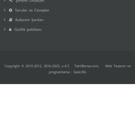
Şifremi Unuttum
Sorular ve Cevaplar
Kullanım Şartları
Gizlilik politikası
Copyright © 2010-2012, 2016-2023, v.4.7,
TahilBorsa.com
, Web Tasarım ve
programlama :
Gate.BG