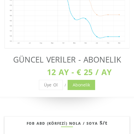
GÜNCEL VERILER - ABONELIK
12 AY - € 25 / AY
Üye Ol
Abonelik
/
$/t
FOB ABD (KÖRFEZI) NOLA / SOYA